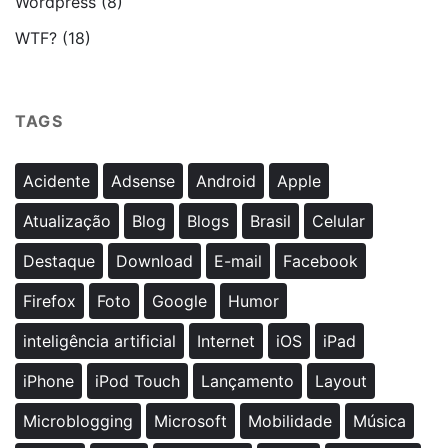
Wordpress
(8)
WTF?
(18)
TAGS
Acidente
Adsense
Android
Apple
Atualização
Blog
Blogs
Brasil
Celular
Destaque
Download
E-mail
Facebook
Firefox
Foto
Google
Humor
inteligência artificial
Internet
iOS
iPad
iPhone
iPod Touch
Lançamento
Layout
Microblogging
Microsoft
Mobilidade
Música