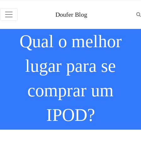
Doufer Blog
Qual o melhor
lugar para se
comprar um
IPOD?