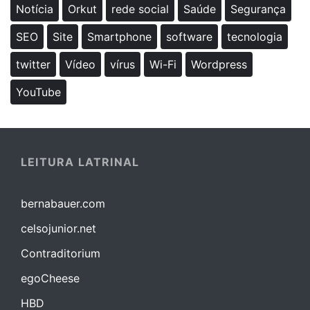
Notícia
Orkut
rede social
Saúde
Segurança
SEO
Site
Smartphone
software
tecnologia
twitter
Vídeo
vírus
Wi-Fi
Wordpress
YouTube
LEITURA LATRINAL
bernabauer.com
celsojunior.net
Contraditorium
egoCheese
HBD