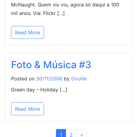
McNaught. Quem viu viu, agora só daqui a 100
mil anos. Via: Flickr […]
Read More
Foto & Música #3
Posted on
30/11/2006
by
Doufer
Green day – Holiday […]
Read More
1
2
»