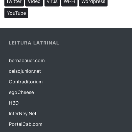
twitter
Vídeo
vírus
Wi-Fi
Wordpress
YouTube
LEITURA LATRINAL
bernabauer.com
celsojunior.net
Contraditorium
egoCheese
HBD
InterNey.Net
PortalCab.com