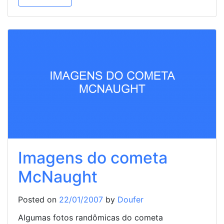
Imagens do cometa
McNaught
Posted on
22/01/2007
by
Doufer
Algumas fotos randômicas do cometa