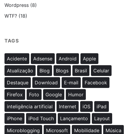
Wordpress
(8)
WTF?
(18)
TAGS
Acidente
Adsense
Android
Apple
Atualização
Blog
Blogs
Brasil
Celular
Destaque
Download
E-mail
Facebook
Firefox
Foto
Google
Humor
inteligência artificial
Internet
iOS
iPad
iPhone
iPod Touch
Lançamento
Layout
Microblogging
Microsoft
Mobilidade
Música