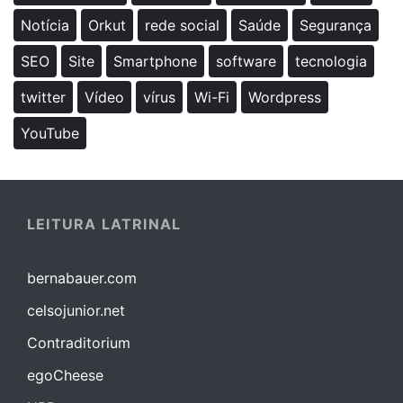
Notícia
Orkut
rede social
Saúde
Segurança
SEO
Site
Smartphone
software
tecnologia
twitter
Vídeo
vírus
Wi-Fi
Wordpress
YouTube
LEITURA LATRINAL
bernabauer.com
celsojunior.net
Contraditorium
egoCheese