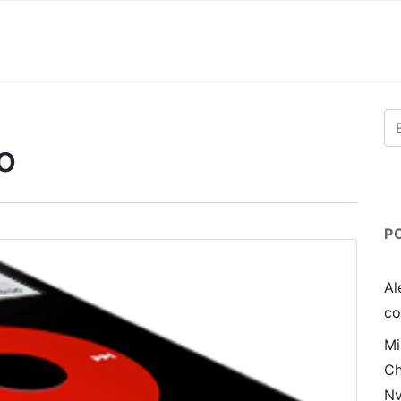
o
P
Al
co
Mi
Ch
Nv