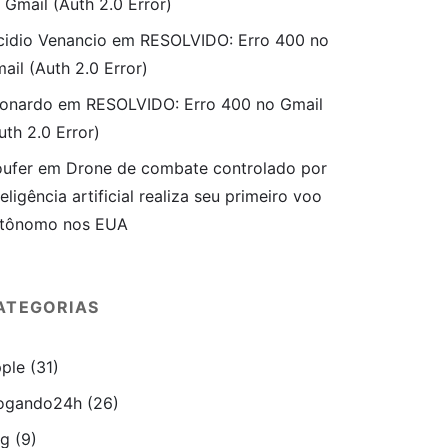
 Gmail (Auth 2.0 Error)
cidio Venancio
em
RESOLVIDO: Erro 400 no
ail (Auth 2.0 Error)
onardo
em
RESOLVIDO: Erro 400 no Gmail
uth 2.0 Error)
ufer
em
Drone de combate controlado por
teligência artificial realiza seu primeiro voo
tônomo nos EUA
ATEGORIAS
ple
(31)
ogando24h
(26)
ug
(9)