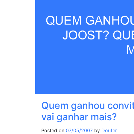
Quem ganhou convit
vai ganhar mais?
Posted on
07/05/2007
by
Doufer