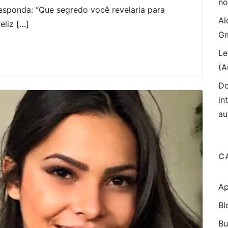
no
sponda: “Que segredo você revelaria para
Al
eliz […]
Gm
Le
(A
Do
in
au
C
Ap
Bl
B