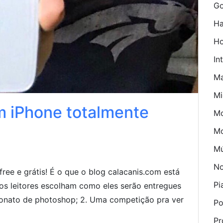
Go
Ha
H
In
M
Mi
 iPhone totalmente
Mo
M
Mú
No
ree e grátis! É o que o blog calacanis.com está
Pi
os leitores escolham como eles serão entregues
eonato de photoshop; 2. Uma competição pra ver
Po
Pr