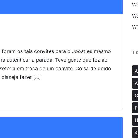
We
Wo
W
 foram os tais convites para o Joost eu mesmo
T
ara autenticar a parada. Teve gente que fez ao
eteria em troca de um convite. Coisa de doido.
A
laneja fazer […]
A
C
F
H
i