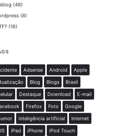
blog
(48)
rdpress
(8)
TF?
(18)
AGS
cidente
Adsense
Android
Apple
tualização
Blog
Blogs
Brasil
elular
Destaque
Download
E-mail
acebook
Firefox
Foto
Google
umor
inteligência artificial
Internet
OS
iPad
iPhone
iPod Touch