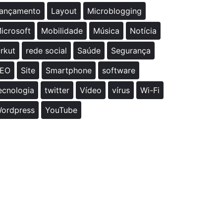
ançamento
Layout
Microblogging
icrosoft
Mobilidade
Música
Notícia
rkut
rede social
Saúde
Segurança
EO
Site
Smartphone
software
ecnologia
twitter
Vídeo
vírus
Wi-Fi
ordpress
YouTube