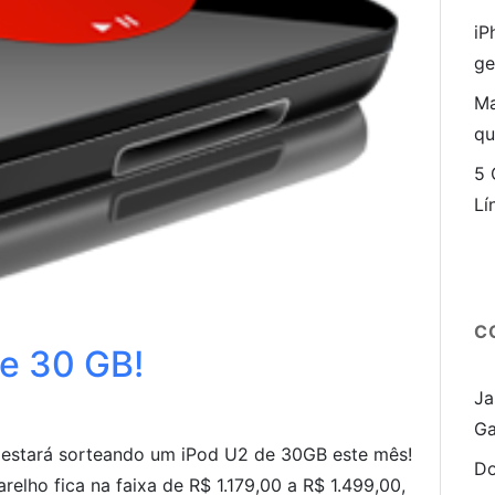
iP
ge
Ma
qu
5 
Lí
C
e 30 GB!
Ja
Ga
e estará sorteando um iPod U2 de 30GB este mês!
Do
relho fica na faixa de R$ 1.179,00 a R$ 1.499,00,