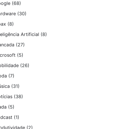
ogle
(68)
rdware
(30)
oax
(8)
teligência Artificial
(8)
ancada
(27)
crosoft
(5)
bilidade
(26)
oda
(7)
sica
(31)
tí­cias
(38)
ada
(5)
dcast
(1)
odutividade
(2)