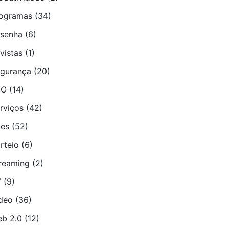
ogramas
(34)
senha
(6)
vistas
(1)
gurança
(20)
EO
(14)
rviços
(42)
tes
(52)
rteio
(6)
reaming
(2)
V
(9)
deo
(36)
b 2.0
(12)