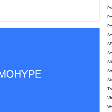
Pr
Re
Re
Se
S
Se
Si
So
St
T
Ví
We