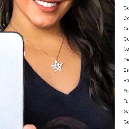
Ca
Co
Co
Cu
Da
Di
Es
Etí
Fo
Fu
Ga
G