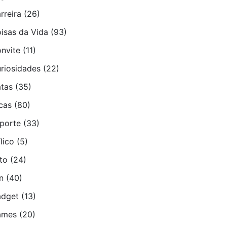
rreira
(26)
isas da Vida
(93)
nvite
(11)
riosidades
(22)
tas
(35)
cas
(80)
porte
(33)
­lico
(5)
to
(24)
n
(40)
dget
(13)
ames
(20)