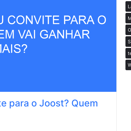
L
M
O
S
t
W
e para o Joost? Quem