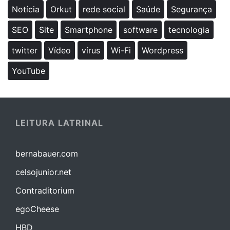
Notícia
Orkut
rede social
Saúde
Segurança
SEO
Site
Smartphone
software
tecnologia
twitter
Vídeo
vírus
Wi-Fi
Wordpress
YouTube
LEITURA LATRINAL
bernabauer.com
celsojunior.net
Contraditorium
egoCheese
HBD