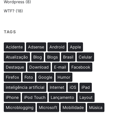
Wordpress
(8)
WTF?
(18)
TAGS
Acidente
Adsense
Android
Apple
Atualização
Blog
Blogs
Brasil
Celular
Destaque
Download
E-mail
Facebook
Firefox
Foto
Google
Humor
inteligência artificial
Internet
iOS
iPad
iPhone
iPod Touch
Lançamento
Layout
Microblogging
Microsoft
Mobilidade
Música