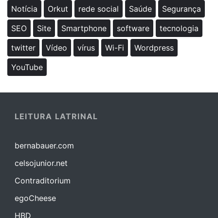
Notícia
Orkut
rede social
Saúde
Segurança
SEO
Site
Smartphone
software
tecnologia
twitter
Vídeo
vírus
Wi-Fi
Wordpress
YouTube
LEITURA LATRINAL
bernabauer.com
celsojunior.net
Contraditorium
egoCheese
HBD