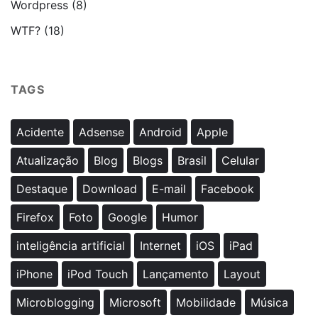
Wordpress
(8)
WTF?
(18)
TAGS
Acidente
Adsense
Android
Apple
Atualização
Blog
Blogs
Brasil
Celular
Destaque
Download
E-mail
Facebook
Firefox
Foto
Google
Humor
inteligência artificial
Internet
iOS
iPad
iPhone
iPod Touch
Lançamento
Layout
Microblogging
Microsoft
Mobilidade
Música