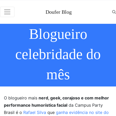
Doufer Blog
Blogueiro
celebridade do
mês
O blogueiro mais
nerd, geek, corajoso e com melhor
performance humorística facial
da Campus Party
Brasil é o
Rafael Silva
que
ganha evidência no site do