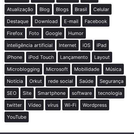
Atualização
Blog
Blogs
Brasil
Celular
Destaque
Download
E-mail
Facebook
Firefox
Foto
Google
Humor
inteligência artificial
Internet
iOS
iPad
iPhone
iPod Touch
Lançamento
Layout
Microblogging
Microsoft
Mobilidade
Música
Notícia
Orkut
rede social
Saúde
Segurança
SEO
Site
Smartphone
software
tecnologia
twitter
Vídeo
vírus
Wi-Fi
Wordpress
YouTube