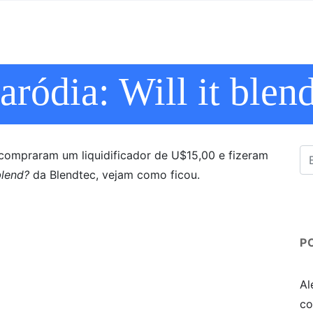
aródia: Will it blen
 compraram um liquidificador de U$15,00 e fizeram
 blend?
da Blendtec, vejam como ficou.
P
Al
co