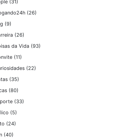
ple
(31)
ogando24h
(26)
ug
(9)
rreira
(26)
isas da Vida
(93)
nvite
(11)
riosidades
(22)
tas
(35)
cas
(80)
porte
(33)
­lico
(5)
to
(24)
n
(40)