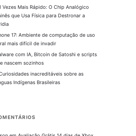
l Vezes Mais Rápido: O Chip Analógico
inês que Usa Física para Destronar a
idia
hone 17: Ambiente de computação de uso
ral mais difícil de invadir
lware com IA, Bitcoin de Satoshi e scripts
e nascem sozinhos
Curiosidades inacreditáveis sobre as
nguas Indígenas Brasileiras
OMENTÁRIOS
son
em
Avaliação Grátis 14 dias de Xbox