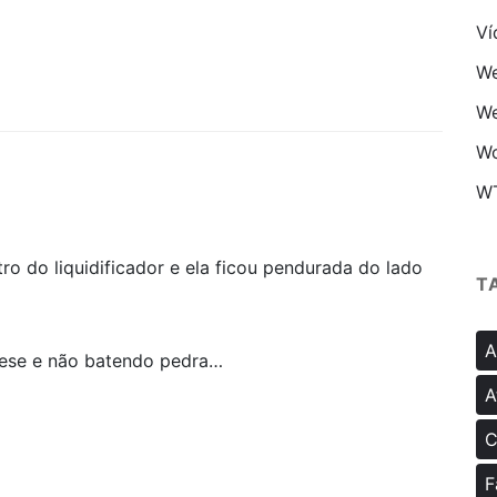
Ví
We
We
Wo
W
ro do liquidificador e ela ficou pendurada do lado
T
A
ese e não batendo pedra…
A
C
F