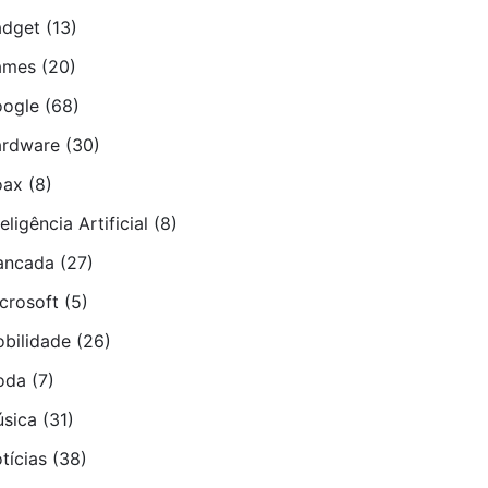
dget
(13)
ames
(20)
ogle
(68)
rdware
(30)
oax
(8)
teligência Artificial
(8)
ancada
(27)
crosoft
(5)
bilidade
(26)
oda
(7)
sica
(31)
tí­cias
(38)