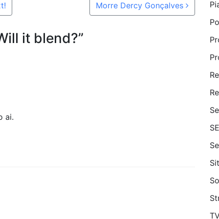
Pi
t!
Morre Dercy Gonçalves
Po
ill it blend?
”
Pr
Pr
Re
Re
Se
 ai.
S
Se
Si
So
St
T