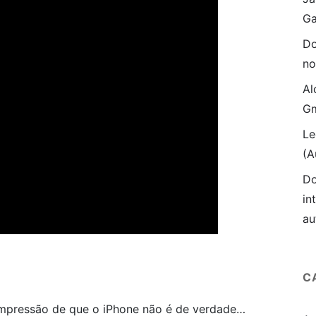
Ga
Do
no
Al
Gm
Le
(A
Do
in
au
C
 impressão de que o iPhone não é de verdade…