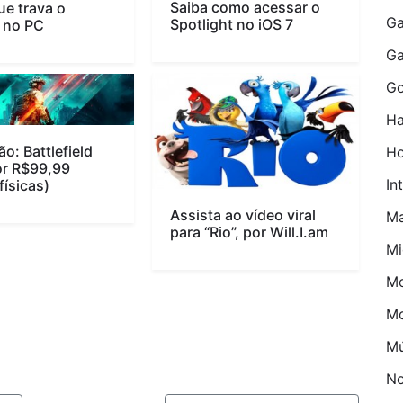
Saiba como acessar o
ue trava o
Ga
Spotlight no iOS 7
 no PC
G
Go
Ha
o: Battlefield
H
r R$99,99
In
físicas)
Assista ao vídeo viral
M
para “Rio”, por Will.I.am
Mi
Mo
M
Mú
No