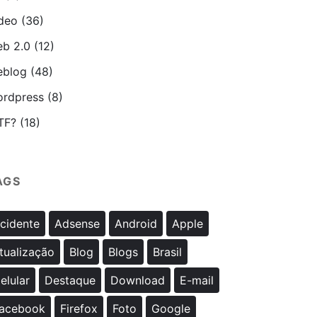
deo
(36)
b 2.0
(12)
blog
(48)
rdpress
(8)
TF?
(18)
AGS
cidente
Adsense
Android
Apple
tualização
Blog
Blogs
Brasil
elular
Destaque
Download
E-mail
acebook
Firefox
Foto
Google