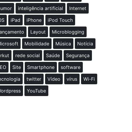
umor
inteligência artificial
Internet
OS
iPad
iPhone
iPod Touch
ançamento
Layout
Microblogging
icrosoft
Mobilidade
Música
Notícia
rkut
rede social
Saúde
Segurança
EO
Site
Smartphone
software
ecnologia
twitter
Vídeo
vírus
Wi-Fi
ordpress
YouTube