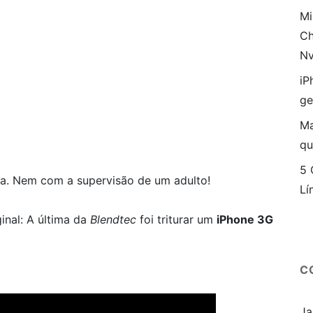
Mi
Ch
Nv
iP
ge
Ma
qu
5 
asa. Nem com a supervisão de um adulto!
Lí
inal: A última da
Blendtec
foi triturar um
iPhone 3G
C
Ja