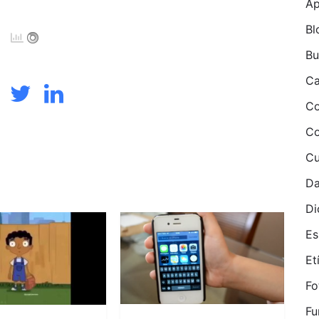
Ap
Bl
B
Ca
Co
Co
Cu
Da
Di
Es
Etí
Fo
Fu