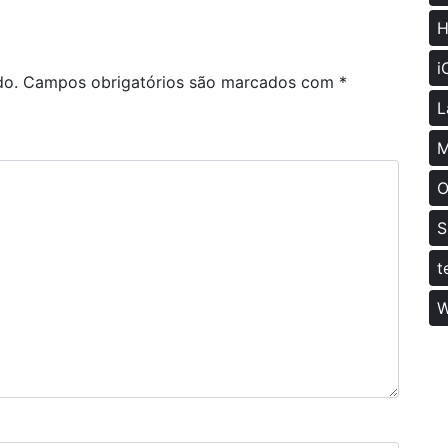
H
i
do.
Campos obrigatórios são marcados com
*
L
M
O
S
t
W