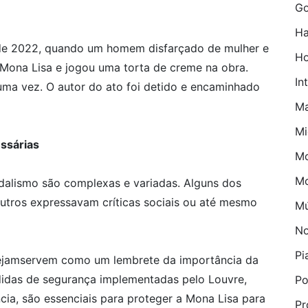
Go
Ha
 de 2022, quando um homem disfarçado de mulher e
H
Mona Lisa e jogou uma torta de creme na obra.
In
 uma vez. O autor do ato foi detido e encaminhado
M
Mi
ssárias
Mo
M
dalismo são complexas e variadas. Alguns dos
utros expressavam críticas sociais ou até mesmo
Mú
No
Pi
sejamservem como um lembrete da importância da
didas de segurança implementadas pelo Louvre,
Po
ncia, são essenciais para proteger a Mona Lisa para
Pr