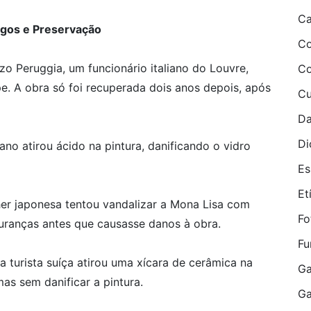
Ca
igos e Preservação
Co
o Peruggia, um funcionário italiano do Louvre,
Co
. A obra só foi recuperada dois anos depois, após
Cu
Da
Di
o atirou ácido na pintura, danificando o vidro
Es
Etí
r japonesa tentou vandalizar a Mona Lisa com
Fo
guranças antes que causasse danos à obra.
Fu
 turista suíça atirou uma xícara de cerâmica na
Ga
as sem danificar a pintura.
G