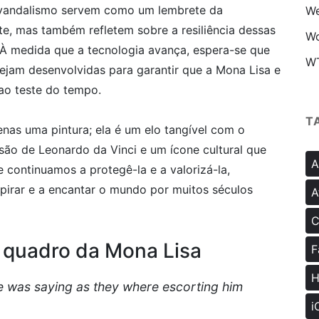
e vandalismo servem como um lembrete da
We
rte, mas também refletem sobre a resiliência dessas
Wo
 À medida que a tecnologia avança, espera-se que
W
jam desenvolvidas para garantir que a Mona Lisa e
 ao teste do tempo.
T
nas uma pintura; ela é um elo tangível com o
são de Leonardo da Vinci e um ícone cultural que
A
 continuamos a protegê-la e a valorizá-la,
pirar e a encantar o mundo por muitos séculos
A
C
 quadro da Mona Lisa
F
H
e was saying as they where escorting him
i