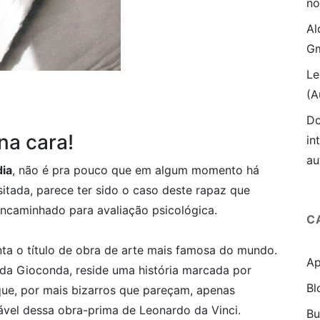
no
Al
Gm
Le
(A
Do
na cara!
in
au
dia
, não é pra pouco que em algum momento há
itada, parece ter sido o caso deste rapaz que
encaminhado para avaliação psicológica.
C
ta o título de obra de arte mais famosa do mundo.
Ap
 da Gioconda, reside uma história marcada por
Bl
 que, por mais bizarros que pareçam, apenas
ável dessa obra-prima de Leonardo da Vinci.
B