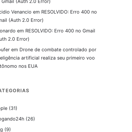
 Gmail (Auth 2.0 Error)
cidio Venancio
em
RESOLVIDO: Erro 400 no
ail (Auth 2.0 Error)
onardo
em
RESOLVIDO: Erro 400 no Gmail
uth 2.0 Error)
ufer
em
Drone de combate controlado por
teligência artificial realiza seu primeiro voo
tônomo nos EUA
ATEGORIAS
ple
(31)
ogando24h
(26)
ug
(9)