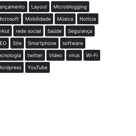
ançamento
Layout
Microblogging
icrosoft
Mobilidade
Música
Notícia
rkut
rede social
Saúde
Segurança
EO
Site
Smartphone
software
ecnologia
twitter
Vídeo
vírus
Wi-Fi
ordpress
YouTube