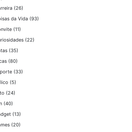
rreira
(26)
isas da Vida
(93)
nvite
(11)
riosidades
(22)
tas
(35)
cas
(80)
porte
(33)
­lico
(5)
to
(24)
n
(40)
dget
(13)
ames
(20)