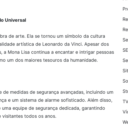
Pr
Re
o Universal
Re
ra de arte. Ela se tornou um símbolo da cultura
Se
alidade artística de Leonardo da Vinci. Apesar dos
S
, a Mona Lisa continua a encantar e intrigar pessoas
omo um dos maiores tesouros da humanidade.
Se
Si
So
St
ie de medidas de segurança avançadas, incluindo um
ança e um sistema de alarme sofisticado. Além disso,
T
de uma equipe de segurança dedicada, garantindo
Ví
 visitantes todos os anos.
We