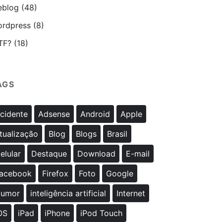
blog
(48)
rdpress
(8)
TF?
(18)
AGS
cidente
Adsense
Android
Apple
tualização
Blog
Blogs
Brasil
elular
Destaque
Download
E-mail
acebook
Firefox
Foto
Google
umor
inteligência artificial
Internet
OS
iPad
iPhone
iPod Touch