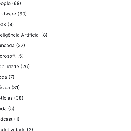
ogle
(68)
rdware
(30)
oax
(8)
teligência Artificial
(8)
ancada
(27)
crosoft
(5)
bilidade
(26)
oda
(7)
sica
(31)
tí­cias
(38)
ada
(5)
dcast
(1)
odutividade
(2)