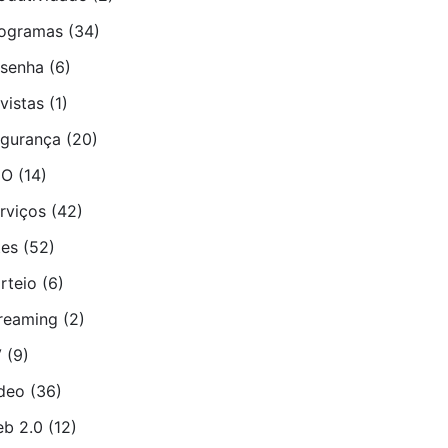
ogramas
(34)
senha
(6)
vistas
(1)
gurança
(20)
EO
(14)
rviços
(42)
tes
(52)
rteio
(6)
reaming
(2)
V
(9)
deo
(36)
b 2.0
(12)