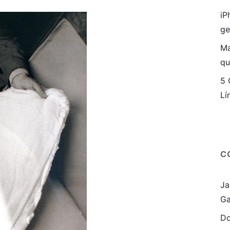
iP
ge
Ma
qu
5 
Lí
C
Ja
Ga
Do