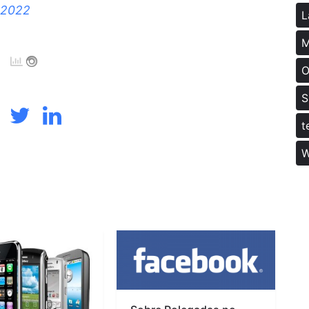
 2022
L
M
O
S
t
W