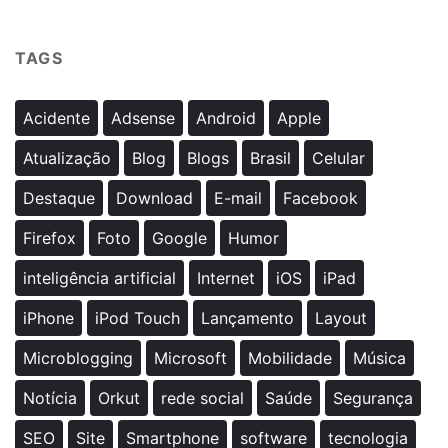
TAGS
Acidente
Adsense
Android
Apple
Atualização
Blog
Blogs
Brasil
Celular
Destaque
Download
E-mail
Facebook
Firefox
Foto
Google
Humor
inteligência artificial
Internet
iOS
iPad
iPhone
iPod Touch
Lançamento
Layout
Microblogging
Microsoft
Mobilidade
Música
Notícia
Orkut
rede social
Saúde
Segurança
SEO
Site
Smartphone
software
tecnologia