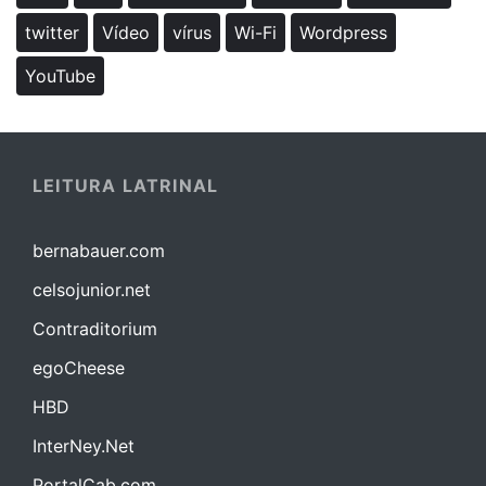
twitter
Vídeo
vírus
Wi-Fi
Wordpress
YouTube
LEITURA LATRINAL
bernabauer.com
celsojunior.net
Contraditorium
egoCheese
HBD
InterNey.Net
PortalCab.com