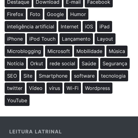
Destaque
Download
E-mail
Facebook
Firefox
Foto
Google
Humor
inteligência artificial
Internet
iOS
iPad
iPhone
iPod Touch
Lançamento
Layout
Microblogging
Microsoft
Mobilidade
Música
Notícia
Orkut
rede social
Saúde
Segurança
SEO
Site
Smartphone
software
tecnologia
twitter
Vídeo
vírus
Wi-Fi
Wordpress
YouTube
LEITURA LATRINAL