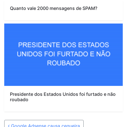
Quanto vale 2000 mensagens de SPAM?
Presidente dos Estados Unidos foi furtado e não
roubado
Post navigation
Google Adsense causa cegueira