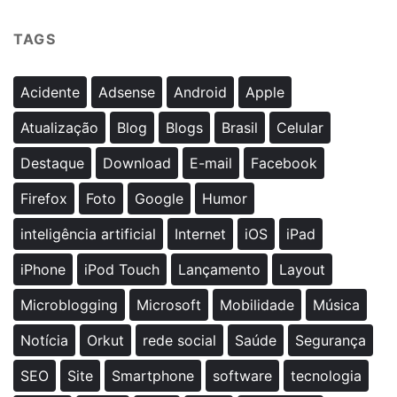
TAGS
Acidente
Adsense
Android
Apple
Atualização
Blog
Blogs
Brasil
Celular
Destaque
Download
E-mail
Facebook
Firefox
Foto
Google
Humor
inteligência artificial
Internet
iOS
iPad
iPhone
iPod Touch
Lançamento
Layout
Microblogging
Microsoft
Mobilidade
Música
Notícia
Orkut
rede social
Saúde
Segurança
SEO
Site
Smartphone
software
tecnologia