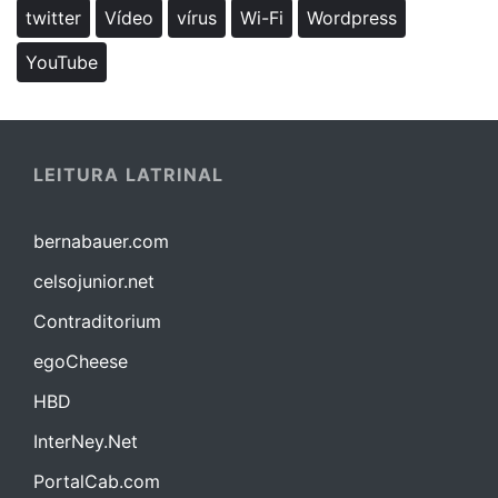
twitter
Vídeo
vírus
Wi-Fi
Wordpress
YouTube
LEITURA LATRINAL
bernabauer.com
celsojunior.net
Contraditorium
egoCheese
HBD
InterNey.Net
PortalCab.com