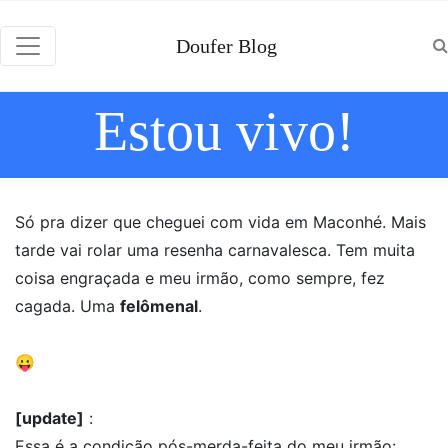
Doufer Blog
Estou vivo!
Só pra dizer que cheguei com vida em Maconhé. Mais
tarde vai rolar uma resenha carnavalesca. Tem muita
coisa engraçada e meu irmão, como sempre, fez
cagada. Uma
felômenal
.
😛
[update]
:
Essa é a condição pós-merda-feita do meu irmão: