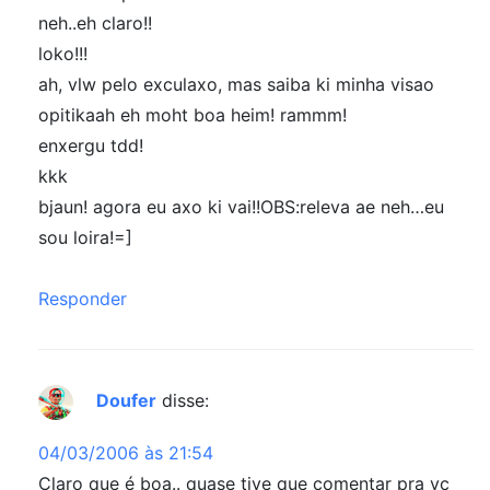
neh..eh claro!!
loko!!!
ah, vlw pelo exculaxo, mas saiba ki minha visao
opitikaah eh moht boa heim! rammm!
enxergu tdd!
kkk
bjaun! agora eu axo ki vai!!OBS:releva ae neh…eu
sou loira!=]
Responder
Doufer
disse:
04/03/2006 às 21:54
Claro que é boa.. quase tive que comentar pra vc