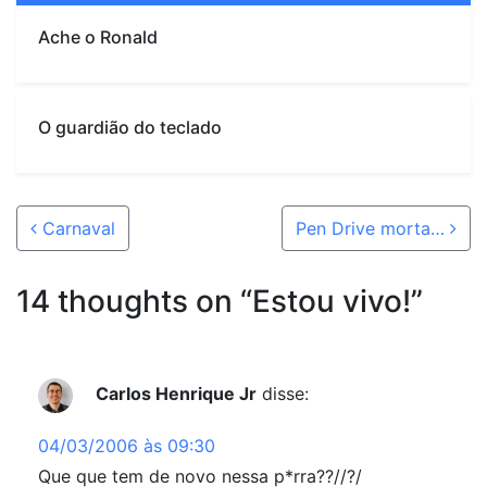
Ache o Ronald
O guardião do teclado
Post navigation
Carnaval
Pen Drive morta…
14 thoughts on “
Estou vivo!
”
Carlos Henrique Jr
disse:
04/03/2006 às 09:30
Que que tem de novo nessa p*rra??//?/