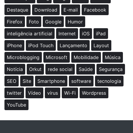
Destaque
Download
E-mail
Facebook
Firefox
Foto
Google
Humor
inteligência artificial
Internet
iOS
iPad
iPhone
iPod Touch
Lançamento
Layout
Microblogging
Microsoft
Mobilidade
Música
Notícia
Orkut
rede social
Saúde
Segurança
SEO
Site
Smartphone
software
tecnologia
twitter
Vídeo
vírus
Wi-Fi
Wordpress
YouTube