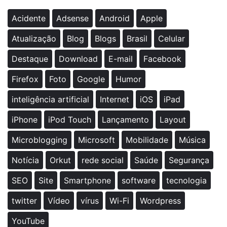
Acidente
Adsense
Android
Apple
Atualização
Blog
Blogs
Brasil
Celular
Destaque
Download
E-mail
Facebook
Firefox
Foto
Google
Humor
inteligência artificial
Internet
iOS
iPad
iPhone
iPod Touch
Lançamento
Layout
Microblogging
Microsoft
Mobilidade
Música
Notícia
Orkut
rede social
Saúde
Segurança
SEO
Site
Smartphone
software
tecnologia
twitter
Vídeo
vírus
Wi-Fi
Wordpress
YouTube