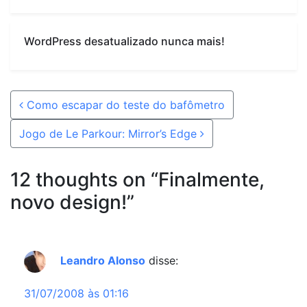
WordPress desatualizado nunca mais!
Post navigation
Como escapar do teste do bafômetro
Jogo de Le Parkour: Mirror’s Edge
12 thoughts on “
Finalmente,
novo design!
”
Leandro Alonso
disse:
31/07/2008 às 01:16