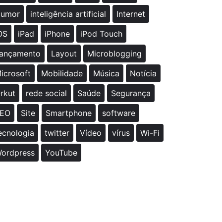
umor
inteligência artificial
Internet
OS
iPad
iPhone
iPod Touch
ançamento
Layout
Microblogging
icrosoft
Mobilidade
Música
Notícia
rkut
rede social
Saúde
Segurança
EO
Site
Smartphone
software
ecnologia
twitter
Vídeo
vírus
Wi-Fi
ordpress
YouTube