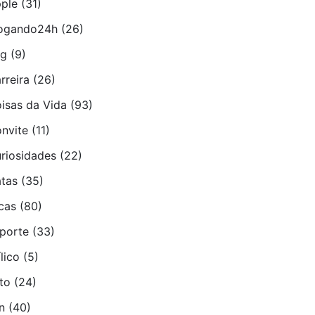
ple
(31)
ogando24h
(26)
ug
(9)
rreira
(26)
isas da Vida
(93)
nvite
(11)
riosidades
(22)
tas
(35)
cas
(80)
porte
(33)
­lico
(5)
to
(24)
n
(40)