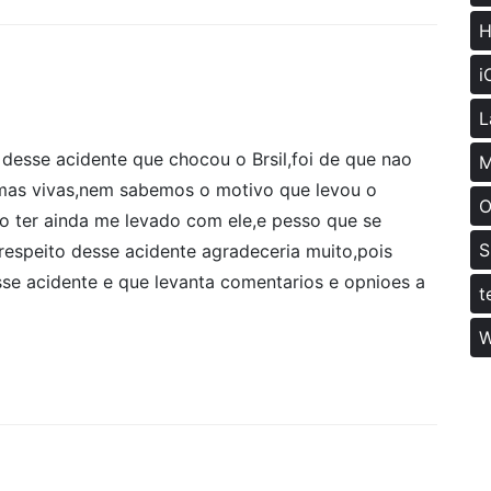
H
i
L
 desse acidente que chocou o Brsil,foi de que nao
M
timas vivas,nem sabemos o motivo que levou o
O
o ter ainda me levado com ele,e pesso que se
S
espeito desse acidente agradeceria muito,pois
sse acidente e que levanta comentarios e opnioes a
t
W