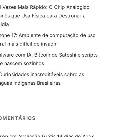
l Vezes Mais Rápido: O Chip Analógico
inês que Usa Física para Destronar a
idia
hone 17: Ambiente de computação de uso
ral mais difícil de invadir
lware com IA, Bitcoin de Satoshi e scripts
e nascem sozinhos
Curiosidades inacreditáveis sobre as
nguas Indígenas Brasileiras
OMENTÁRIOS
son
em
Avaliação Grátis 14 dias de Xbox