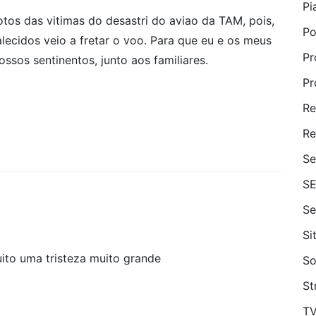
Pi
otos das vitimas do desastri do aviao da TAM, pois,
Po
ecidos veio a fretar o voo. Para que eu e os meus
Pr
sos sentinentos, junto aos familiares.
Pr
Re
Re
Se
S
Se
Si
ito uma tristeza muito grande
So
St
T