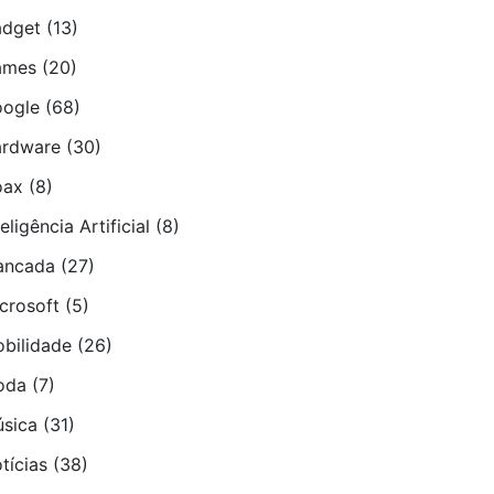
dget
(13)
ames
(20)
ogle
(68)
rdware
(30)
oax
(8)
teligência Artificial
(8)
ancada
(27)
crosoft
(5)
bilidade
(26)
oda
(7)
sica
(31)
tí­cias
(38)