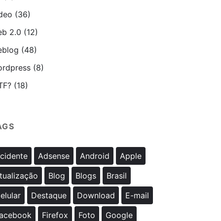
deo
(36)
b 2.0
(12)
blog
(48)
rdpress
(8)
TF?
(18)
AGS
cidente
Adsense
Android
Apple
tualização
Blog
Blogs
Brasil
elular
Destaque
Download
E-mail
acebook
Firefox
Foto
Google