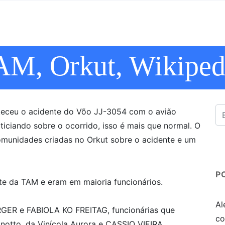
M, Orkut, Wikiped
teceu o acidente do Võo JJ-3054 com o avião
ticiando sobre o ocorrido, isso é mais que normal. O
munidades criadas no Orkut sobre o acidente e um
P
ite da TAM e eram em maioria funcionários.
Al
GER e FABIOLA KO FREITAG, funcionárias que
co
anotto, da Vinícola Aurora e CASSIO VIEIRA