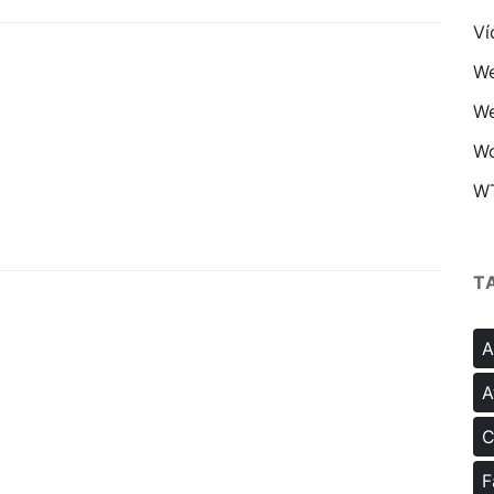
Ví
We
We
Wo
W
T
A
A
C
F