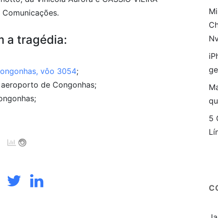
Mi
 Comunicações.
Ch
m a tragédia:
Nv
iP
ge
Congonhas, vôo 3054
;
 aeroporto de Congonhas;
Ma
ongonhas;
qu
5 
Lí
C
Ja