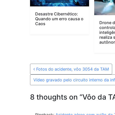
Desastre Cibernético:
Quando um erro causa o
Drone 
Caos
control
inteligên
realiza 
autôno
Post navigation
Fotos do acidente, vôo 3054 da TAM
Vídeo gravado pelo circuito interno da 
8 thoughts on “
Vôo da TA
Pingback:
Acidente aéreo com avião da