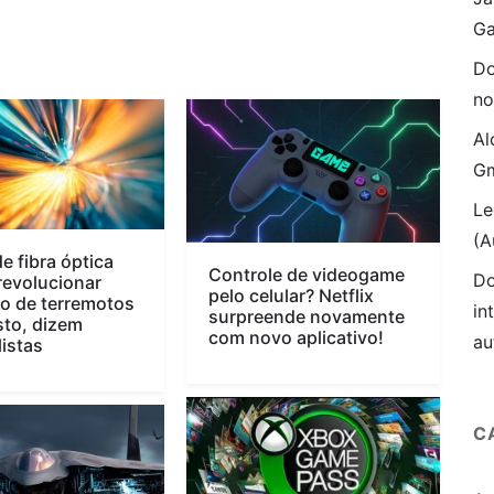
Ga
Do
no
Al
Gm
Le
(A
e fibra óptica
Controle de videogame
Do
evolucionar
pelo celular? Netflix
o de terremotos
in
surpreende novamente
to, dizem
com novo aplicativo!
au
listas
C