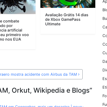
Ap
Bl
Avaliação Grátis 14 dias
B
de Xbox GamePass
de combate
Ultimate
ado por
Ca
cia artificial
seu primeiro voo
Co
mo nos EUA
Co
Cu
Da
Di
infraero mostra acidente com Airbus da TAM
Es
Etí
M, Orkut, Wikipedia e Blogs
”
Fo
Fu
 TAM em Congonhas, mais um desastre | novo-