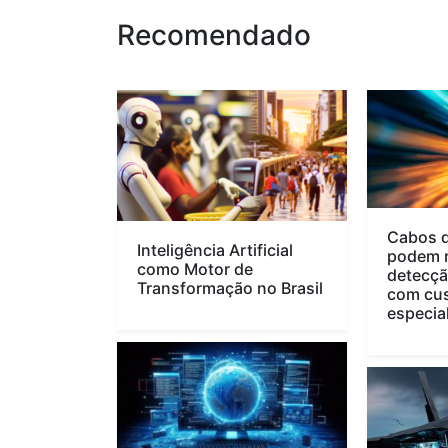
Recomendado
Cabos d
Inteligência Artificial
podem r
como Motor de
detecçã
Transformação no Brasil
com cus
especia