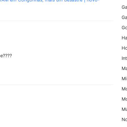
Ga
G
Go
Ha
H
te????
In
M
Mi
Mo
M
Mú
No