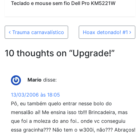
Teclado e mouse sem fio Dell Pro KM5221W
Post navigation
Trauma carnavalístico
Hoax detonado! #1
10 thoughts on “
Upgrade!
”
Mario
disse:
13/03/2006 às 18:05
Pô, eu também quelo entrar nesse bolo do
mensalão aí! Me ensina isso tb!!! Brincadeira, mas
que foi a moleza do ano foi.. onde vc conseguiu
essa gracinha??? Não tem o w300i, não??? Abraços!