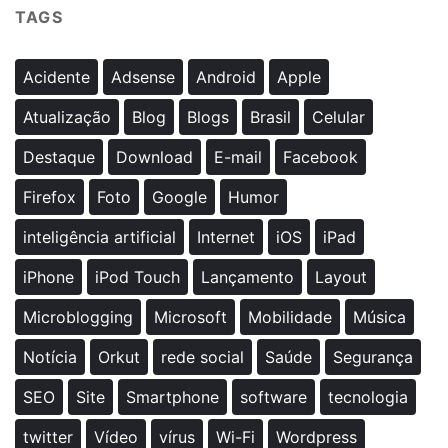
TAGS
Acidente
Adsense
Android
Apple
Atualização
Blog
Blogs
Brasil
Celular
Destaque
Download
E-mail
Facebook
Firefox
Foto
Google
Humor
inteligência artificial
Internet
iOS
iPad
iPhone
iPod Touch
Lançamento
Layout
Microblogging
Microsoft
Mobilidade
Música
Notícia
Orkut
rede social
Saúde
Segurança
SEO
Site
Smartphone
software
tecnologia
twitter
Vídeo
vírus
Wi-Fi
Wordpress