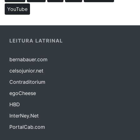
YouTube
LEITURA LATRINAL
bernabauer.com
celsojunior.net
Contraditorium
egoCheese
HBD
InterNey.Net
PortalCab.com