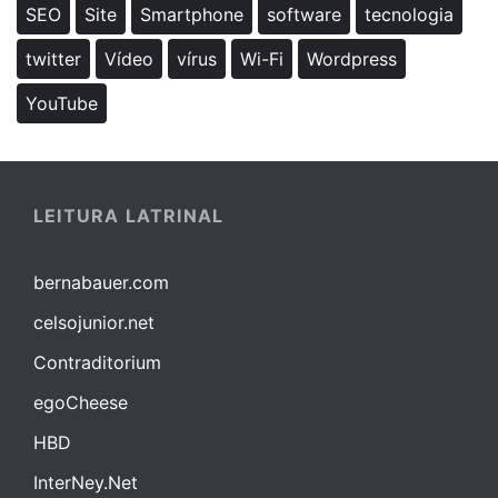
SEO
Site
Smartphone
software
tecnologia
twitter
Vídeo
vírus
Wi-Fi
Wordpress
YouTube
LEITURA LATRINAL
bernabauer.com
celsojunior.net
Contraditorium
egoCheese
HBD
InterNey.Net