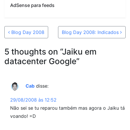
AdSense para feeds
Post navigation
Blog Day 2008
Blog Day 2008: Indicados
5 thoughts on “
Jaiku em
datacenter Google
”
Cab
disse:
29/08/2008 às 12:52
Não sei se tu reparou também mas agora o Jaiku tá
voando! =D