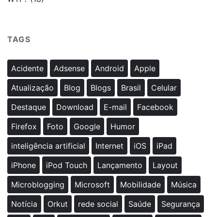
TAGS
Acidente
Adsense
Android
Apple
Atualização
Blog
Blogs
Brasil
Celular
Destaque
Download
E-mail
Facebook
Firefox
Foto
Google
Humor
inteligência artificial
Internet
iOS
iPad
iPhone
iPod Touch
Lançamento
Layout
Microblogging
Microsoft
Mobilidade
Música
Notícia
Orkut
rede social
Saúde
Segurança