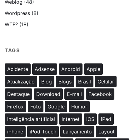
Weblog
(48)
Wordpress
(8)
WTF?
(18)
TAGS
Acidente
Adsense
Android
Apple
Atualização
Blog
Blogs
Brasil
Celular
Destaque
Download
E-mail
Facebook
Firefox
Foto
Google
Humor
inteligência artificial
Internet
iOS
iPad
iPhone
iPod Touch
Lançamento
Layout