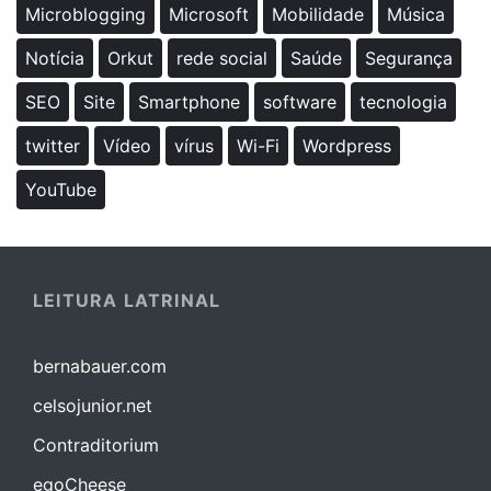
Microblogging
Microsoft
Mobilidade
Música
Notícia
Orkut
rede social
Saúde
Segurança
SEO
Site
Smartphone
software
tecnologia
twitter
Vídeo
vírus
Wi-Fi
Wordpress
YouTube
LEITURA LATRINAL
bernabauer.com
celsojunior.net
Contraditorium
egoCheese