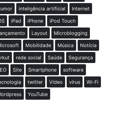
umor
inteligência artificial
Internet
OS
iPad
iPhone
iPod Touch
ançamento
Layout
Microblogging
icrosoft
Mobilidade
Música
Notícia
rkut
rede social
Saúde
Segurança
EO
Site
Smartphone
software
ecnologia
twitter
Vídeo
vírus
Wi-Fi
ordpress
YouTube