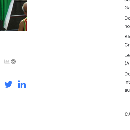
Ga
Do
no
Al
Gm
Le
(A
Do
in
au
C