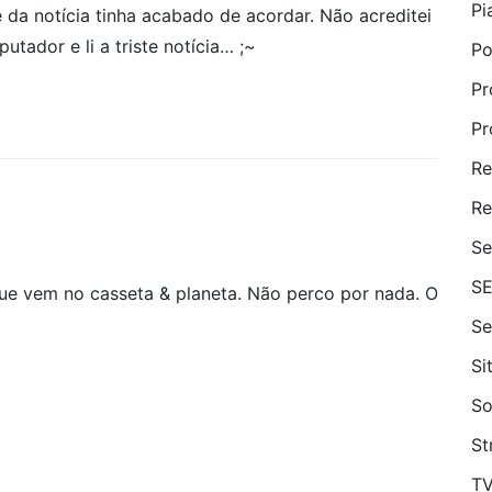
Pi
a notícia tinha acabado de acordar. Não acreditei
ador e li a triste notícia… ;~
Po
Pr
Pr
Re
Re
Se
S
 vem no casseta & planeta. Não perco por nada. O
Se
Si
So
St
T