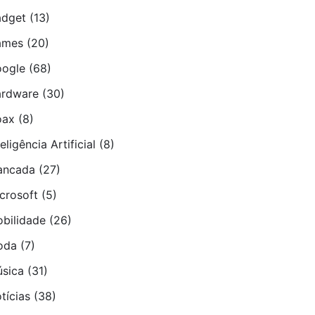
dget
(13)
ames
(20)
ogle
(68)
rdware
(30)
oax
(8)
teligência Artificial
(8)
ancada
(27)
crosoft
(5)
bilidade
(26)
oda
(7)
sica
(31)
tí­cias
(38)