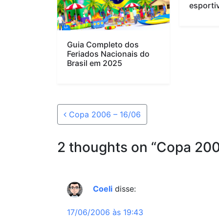
esporti
Guia Completo dos
Feriados Nacionais do
Brasil em 2025
Post navigation
Copa 2006 – 16/06
2 thoughts on “
Copa 200
Coeli
disse:
17/06/2006 às 19:43