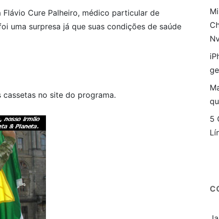
Mi
 Flávio Cure Palheiro, médico particular de
Ch
foi uma surpresa já que suas condições de saúde
Nv
iP
ge
Ma
cassetas no site do programa.
qu
5 
Lí
C
Ja