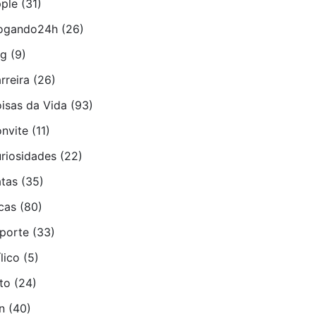
ple
(31)
ogando24h
(26)
ug
(9)
rreira
(26)
isas da Vida
(93)
nvite
(11)
riosidades
(22)
tas
(35)
cas
(80)
porte
(33)
­lico
(5)
to
(24)
n
(40)