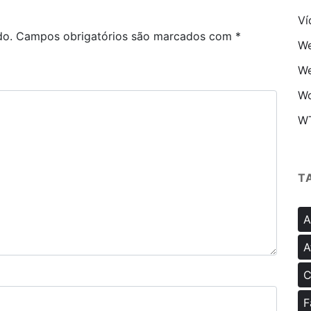
Ví
do.
Campos obrigatórios são marcados com
*
We
We
Wo
W
T
A
A
C
F