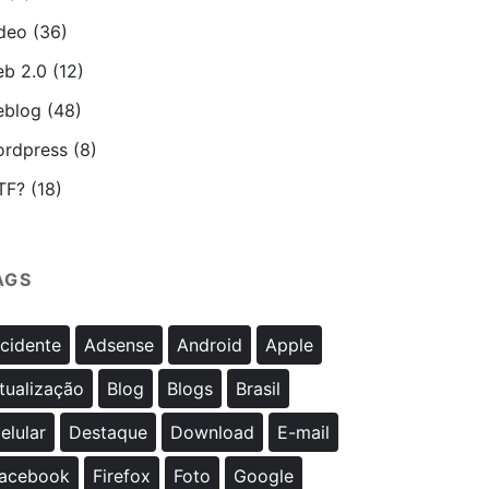
deo
(36)
b 2.0
(12)
blog
(48)
rdpress
(8)
TF?
(18)
AGS
cidente
Adsense
Android
Apple
tualização
Blog
Blogs
Brasil
elular
Destaque
Download
E-mail
acebook
Firefox
Foto
Google