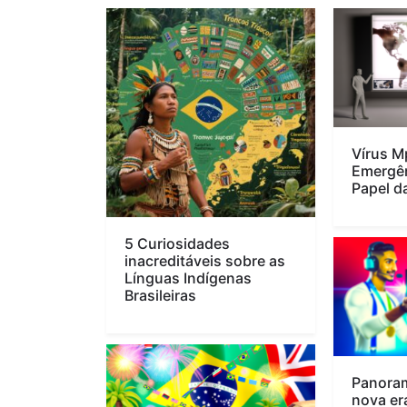
Vírus M
Emergên
Papel 
5 Curiosidades
inacreditáveis sobre as
Línguas Indígenas
Brasileiras
Panoram
nova er