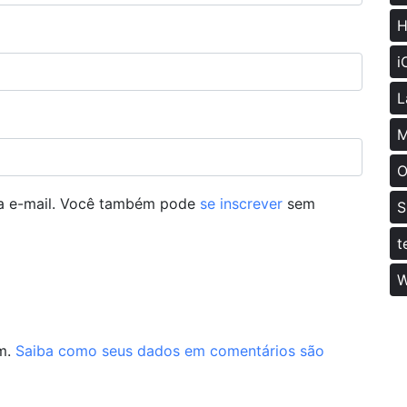
H
i
L
M
O
ia e-mail. Você também pode
se inscrever
sem
S
t
W
am.
Saiba como seus dados em comentários são