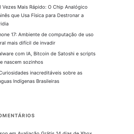
l Vezes Mais Rápido: O Chip Analógico
inês que Usa Física para Destronar a
idia
hone 17: Ambiente de computação de uso
ral mais difícil de invadir
lware com IA, Bitcoin de Satoshi e scripts
e nascem sozinhos
Curiosidades inacreditáveis sobre as
nguas Indígenas Brasileiras
OMENTÁRIOS
son
em
Avaliação Grátis 14 dias de Xbox