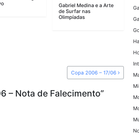
vo
Gabriel Medina e a Arte
Ga
de Surfar nas
Olimpíadas
G
Go
Ha
H
In
Copa 2006 – 17/06
M
Mi
6 – Nota de Falecimento
”
Mo
M
Mú
No