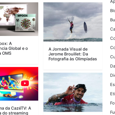
Ap
Bl
B
Ca
Co
pox: A
Co
cia Global e o
A Jornada Visual de
da OMS
Jerome Brouillet: Da
Cu
Fotografia às Olimpíadas
Da
Di
Es
Etí
Fo
a da CazéTV: A
Fu
a do streaming