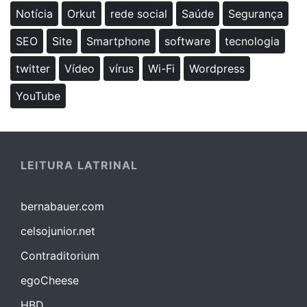
Notícia
Orkut
rede social
Saúde
Segurança
SEO
Site
Smartphone
software
tecnologia
twitter
Vídeo
vírus
Wi-Fi
Wordpress
YouTube
LEITURA LATRINAL
bernabauer.com
celsojunior.net
Contraditorium
egoCheese
HBD