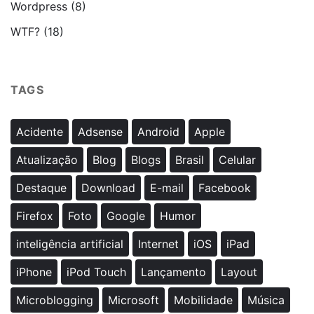
Wordpress
(8)
WTF?
(18)
TAGS
Acidente
Adsense
Android
Apple
Atualização
Blog
Blogs
Brasil
Celular
Destaque
Download
E-mail
Facebook
Firefox
Foto
Google
Humor
inteligência artificial
Internet
iOS
iPad
iPhone
iPod Touch
Lançamento
Layout
Microblogging
Microsoft
Mobilidade
Música