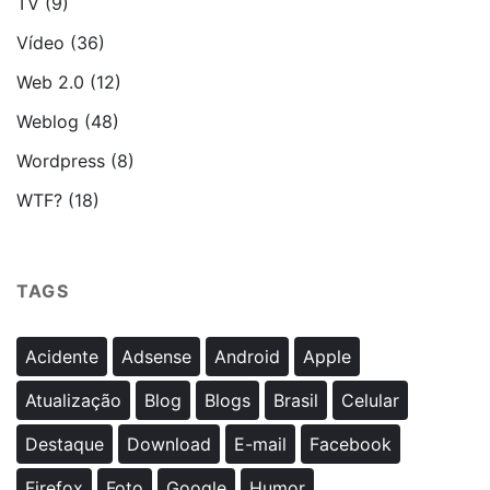
TV
(9)
Vídeo
(36)
Web 2.0
(12)
Weblog
(48)
Wordpress
(8)
WTF?
(18)
TAGS
Acidente
Adsense
Android
Apple
Atualização
Blog
Blogs
Brasil
Celular
Destaque
Download
E-mail
Facebook
Firefox
Foto
Google
Humor