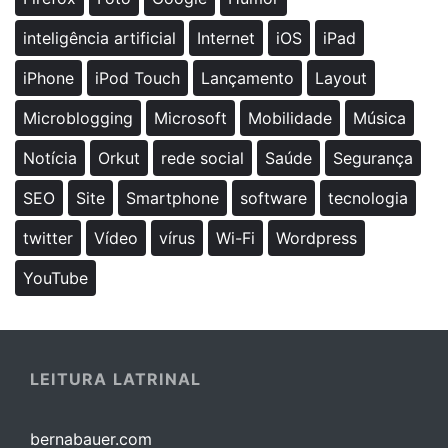
inteligência artificial
Internet
iOS
iPad
iPhone
iPod Touch
Lançamento
Layout
Microblogging
Microsoft
Mobilidade
Música
Notícia
Orkut
rede social
Saúde
Segurança
SEO
Site
Smartphone
software
tecnologia
twitter
Vídeo
vírus
Wi-Fi
Wordpress
YouTube
LEITURA LATRINAL
bernabauer.com