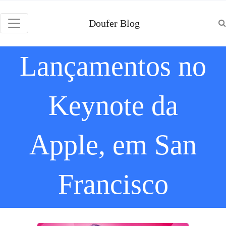
Doufer Blog
Lançamentos no
Keynote da
Apple, em San
Francisco