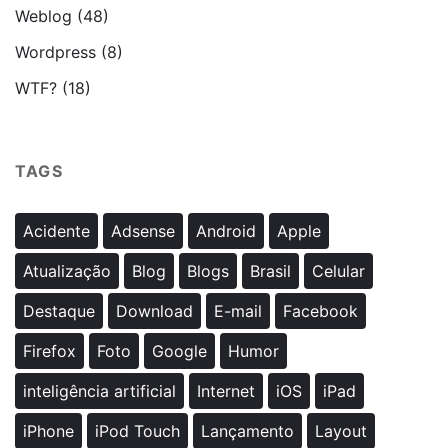
Weblog
(48)
Wordpress
(8)
WTF?
(18)
TAGS
Acidente
Adsense
Android
Apple
Atualização
Blog
Blogs
Brasil
Celular
Destaque
Download
E-mail
Facebook
Firefox
Foto
Google
Humor
inteligência artificial
Internet
iOS
iPad
iPhone
iPod Touch
Lançamento
Layout