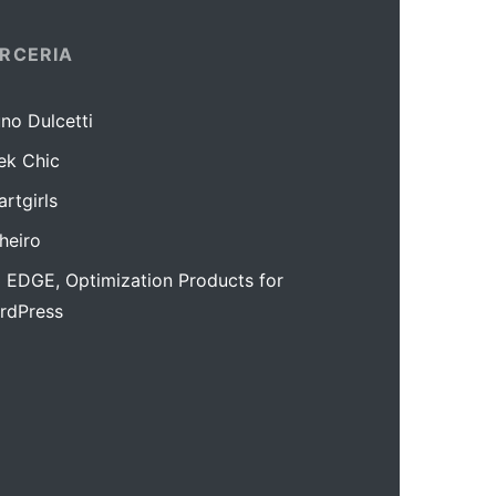
RCERIA
no Dulcetti
ek Chic
rtgirls
lheiro
 EDGE, Optimization Products for
rdPress